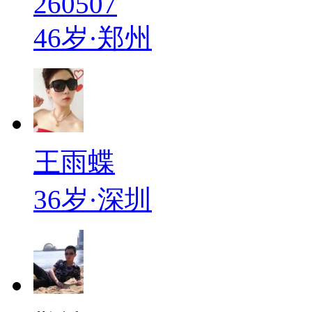
260507
46岁·郑州
王雨蝶
36岁·深圳