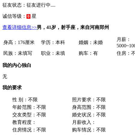
征友状态：
征友进行中....
诚信等级：
星
0
查看详细信息>>
男，41岁，射手座，来自河南郑州
月薪：
身高：
176厘米
学历：
本科
婚姻：
未婚
5000~1
民族：
未填写
职业：
未填
购车：
有
住房：
我的内心独白
无
我的要求
性 别：
不限
照片要求：
不限
年龄范围：
不限
身高范围：
不限
交友类型：
不限
婚史状况：
不限
教育程度：
月薪收入：
住房情况：
不限
购车情况：
不限