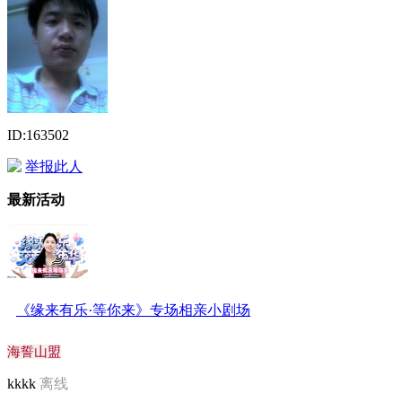
ID:163502
举报此人
最新活动
《缘来有乐·等你来》专场相亲小剧场
海誓山盟
kkkk
离线