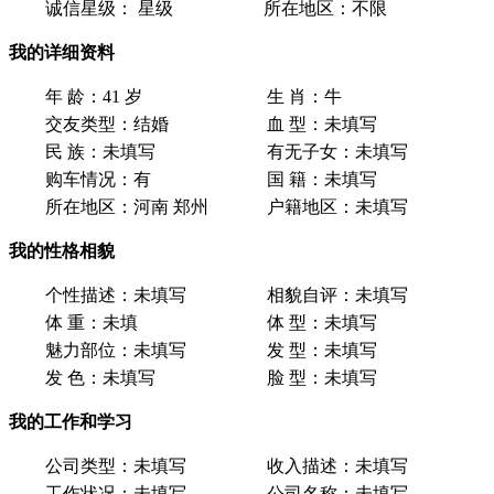
诚信星级：
星级
所在地区：
不限
我的详细资料
年 龄：
41 岁
生 肖：
牛
交友类型：
结婚
血 型：
未填写
民 族：
未填写
有无子女：
未填写
购车情况：
有
国 籍：
未填写
所在地区：
河南 郑州
户籍地区：
未填写
我的性格相貌
个性描述：
未填写
相貌自评：
未填写
体 重：
未填
体 型：
未填写
魅力部位：
未填写
发 型：
未填写
发 色：
未填写
脸 型：
未填写
我的工作和学习
公司类型：
未填写
收入描述：
未填写
工作状况：
未填写
公司名称：
未填写