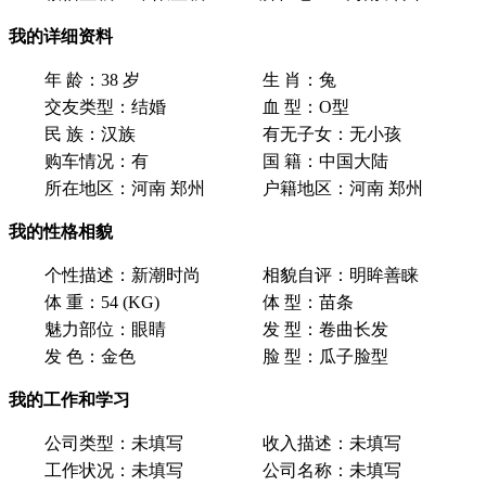
我的详细资料
年 龄：
38 岁
生 肖：
兔
交友类型：
结婚
血 型：
O型
民 族：
汉族
有无子女：
无小孩
购车情况：
有
国 籍：
中国大陆
所在地区：
河南 郑州
户籍地区：
河南 郑州
我的性格相貌
个性描述：
新潮时尚
相貌自评：
明眸善睐
体 重：
54 (KG)
体 型：
苗条
魅力部位：
眼睛
发 型：
卷曲长发
发 色：
金色
脸 型：
瓜子脸型
我的工作和学习
公司类型：
未填写
收入描述：
未填写
工作状况：
未填写
公司名称：
未填写