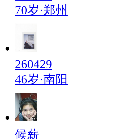
70岁·郑州
260429
46岁·南阳
候薪