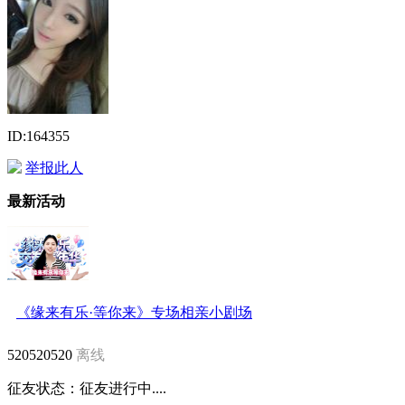
ID:164355
举报此人
最新活动
《缘来有乐·等你来》专场相亲小剧场
520520520
离线
征友状态：
征友进行中....