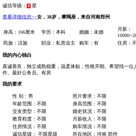
诚信等级：
星
0
查看详细信息>>
女，38岁，摩羯座，来自河南郑州
月薪：
身高：
166厘米
学历：
本科
婚姻：
未婚
10000~
民族：
汉族
职业：
私营业主
购车：
有
住房：
我的内心独白
真诚善良，独立成熟稳重，温柔体贴，性格开朗。希望找一位人
作。最好公务员。有房
我的要求
性 别：
男
照片要求：
不限
年龄范围：
不限
身高范围：
不限
交友类型：
不限
婚史状况：
不限
教育程度：
不限
月薪收入：
不限
住房情况：
不限
购车情况：
不限
诚信星级：
不限星级
所在地区：
河南 郑州