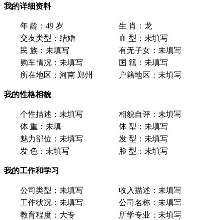
我的详细资料
年 龄：
49 岁
生 肖：
龙
交友类型：
结婚
血 型：
未填写
民 族：
未填写
有无子女：
未填写
购车情况：
未填写
国 籍：
未填写
所在地区：
河南 郑州
户籍地区：
未填写
我的性格相貌
个性描述：
未填写
相貌自评：
未填写
体 重：
未填
体 型：
未填写
魅力部位：
未填写
发 型：
未填写
发 色：
未填写
脸 型：
未填写
我的工作和学习
公司类型：
未填写
收入描述：
未填写
工作状况：
未填写
公司名称：
未填写
教育程度：
大专
所学专业：
未填写