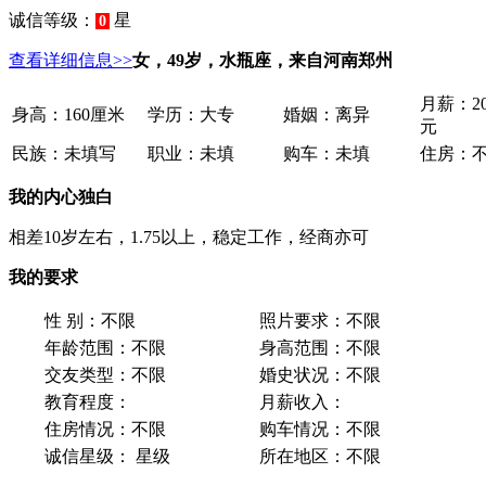
诚信等级：
星
0
查看详细信息>>
女，49岁，水瓶座，来自河南郑州
月薪：
2
身高：
160厘米
学历：
大专
婚姻：
离异
元
民族：
未填写
职业：
未填
购车：
未填
住房：
我的内心独白
相差10岁左右，1.75以上，稳定工作，经商亦可
我的要求
性 别：
不限
照片要求：
不限
年龄范围：
不限
身高范围：
不限
交友类型：
不限
婚史状况：
不限
教育程度：
月薪收入：
住房情况：
不限
购车情况：
不限
诚信星级：
星级
所在地区：
不限