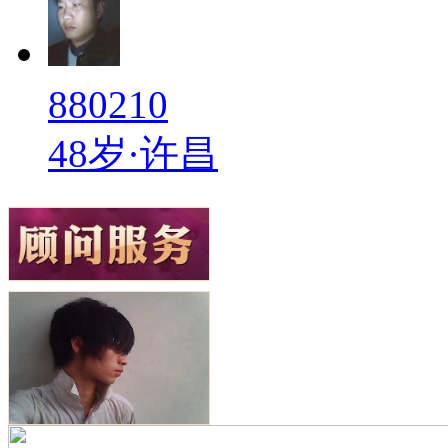
880210
48岁·许昌