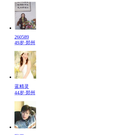
260589
49岁·郑州
蓝精灵
44岁·郑州