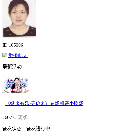
ID:165006
举报此人
最新活动
《缘来有乐·等你来》专场相亲小剧场
260772
离线
征友状态：
征友进行中....