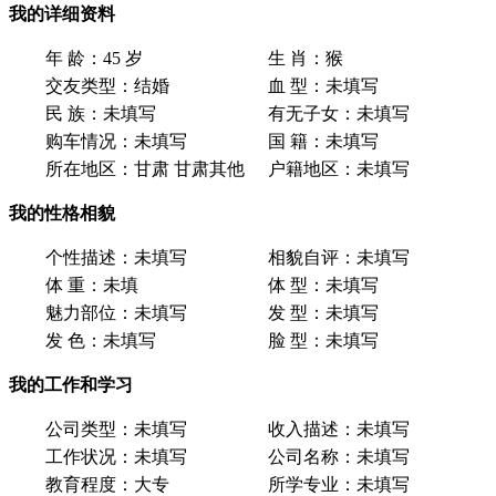
我的详细资料
年 龄：
45 岁
生 肖：
猴
交友类型：
结婚
血 型：
未填写
民 族：
未填写
有无子女：
未填写
购车情况：
未填写
国 籍：
未填写
所在地区：
甘肃 甘肃其他
户籍地区：
未填写
我的性格相貌
个性描述：
未填写
相貌自评：
未填写
体 重：
未填
体 型：
未填写
魅力部位：
未填写
发 型：
未填写
发 色：
未填写
脸 型：
未填写
我的工作和学习
公司类型：
未填写
收入描述：
未填写
工作状况：
未填写
公司名称：
未填写
教育程度：
大专
所学专业：
未填写