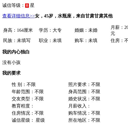
诚信等级：
星
0
查看详细信息>>
女，45岁，水瓶座，来自甘肃甘肃其他
月薪：
2
身高：
164厘米
学历：
大专
婚姻：
未婚
元
民族：
未填写
职业：
未填
购车：
未填
住房：
我的内心独白
没有小孩
我的要求
性 别：
不限
照片要求：
不限
年龄范围：
不限
身高范围：
不限
交友类型：
不限
婚史状况：
不限
教育程度：
月薪收入：
住房情况：
不限
购车情况：
不限
诚信星级：
星级
所在地区：
不限