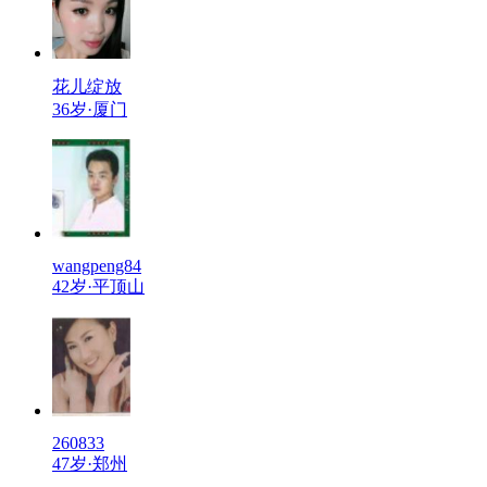
花儿绽放
36岁·厦门
wangpeng84
42岁·平顶山
260833
47岁·郑州