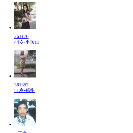
261176
44岁·平顶山
361357
51岁·郑州