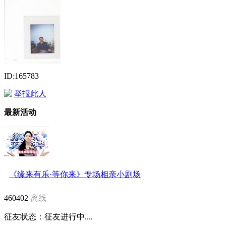
ID:165783
举报此人
最新活动
《缘来有乐·等你来》专场相亲小剧场
460402
离线
征友状态：
征友进行中....