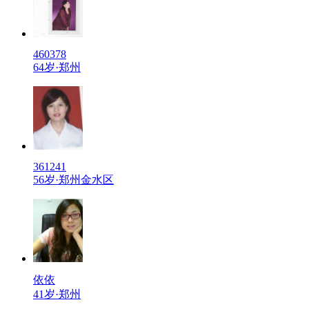
460378
64岁·郑州
361241
56岁·郑州金水区
依依
41岁·郑州