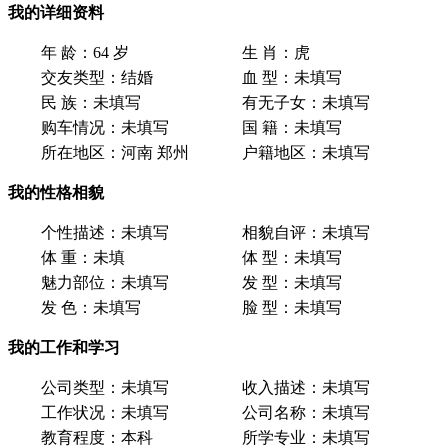
我的详细资料
年 龄：
64 岁
生 肖：
虎
交友类型：
结婚
血 型：
未填写
民 族：
未填写
有无子女：
未填写
购车情况：
未填写
国 籍：
未填写
所在地区：
河南 郑州
户籍地区：
未填写
我的性格相貌
个性描述：
未填写
相貌自评：
未填写
体 重：
未填
体 型：
未填写
魅力部位：
未填写
发 型：
未填写
发 色：
未填写
脸 型：
未填写
我的工作和学习
公司类型：
未填写
收入描述：
未填写
工作状况：
未填写
公司名称：
未填写
教育程度：
本科
所学专业：
未填写