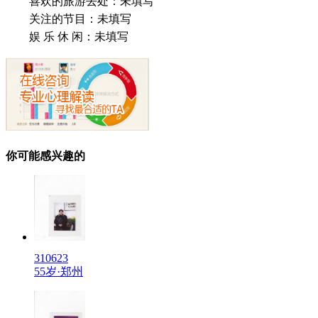
喜欢的旅游去处：
未填写
关注的节目：
未填写
娱 乐 休 闲：
未填写
你可能感兴趣的
310623
55岁·郑州