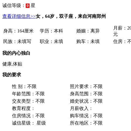
诚信等级：
星
0
查看详细信息>>
女，64岁，双子座，来自河南郑州
月薪：
2
身高：
164厘米
学历：
本科
婚姻：
离异
元
民族：
未填写
职业：
未填
购车：
未填
住房：
我的内心独白
健康,体贴
我的要求
性 别：
不限
照片要求：
不限
年龄范围：
不限
身高范围：
不限
交友类型：
不限
婚史状况：
不限
教育程度：
月薪收入：
住房情况：
不限
购车情况：
不限
诚信星级：
星级
所在地区：
不限