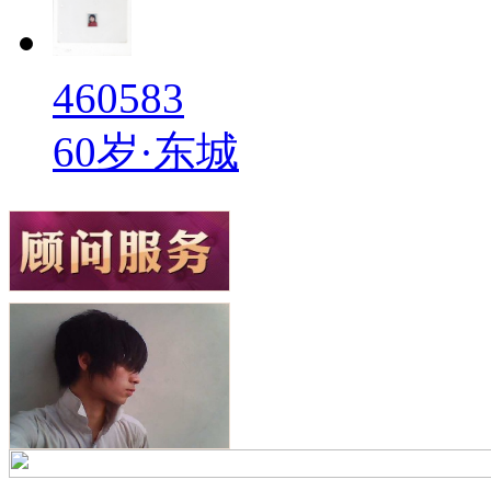
460583
60岁·东城