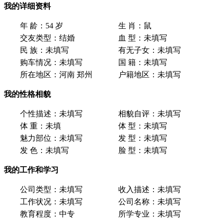
我的详细资料
年 龄：
54 岁
生 肖：
鼠
交友类型：
结婚
血 型：
未填写
民 族：
未填写
有无子女：
未填写
购车情况：
未填写
国 籍：
未填写
所在地区：
河南 郑州
户籍地区：
未填写
我的性格相貌
个性描述：
未填写
相貌自评：
未填写
体 重：
未填
体 型：
未填写
魅力部位：
未填写
发 型：
未填写
发 色：
未填写
脸 型：
未填写
我的工作和学习
公司类型：
未填写
收入描述：
未填写
工作状况：
未填写
公司名称：
未填写
教育程度：
中专
所学专业：
未填写