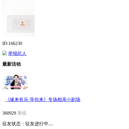
ID:166230
举报此人
最新活动
《缘来有乐·等你来》专场相亲小剧场
360929
离线
征友状态：
征友进行中....