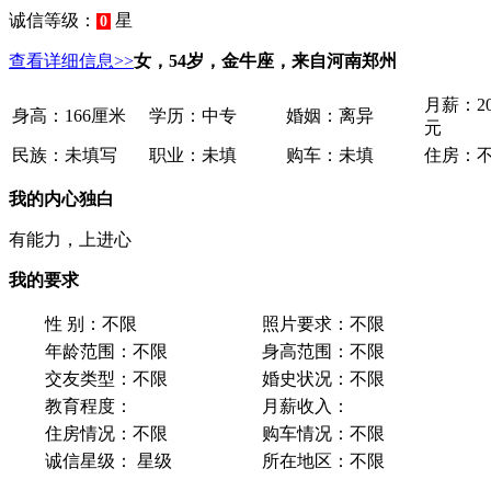
诚信等级：
星
0
查看详细信息>>
女，54岁，金牛座，来自河南郑州
月薪：
2
身高：
166厘米
学历：
中专
婚姻：
离异
元
民族：
未填写
职业：
未填
购车：
未填
住房：
我的内心独白
有能力，上进心
我的要求
性 别：
不限
照片要求：
不限
年龄范围：
不限
身高范围：
不限
交友类型：
不限
婚史状况：
不限
教育程度：
月薪收入：
住房情况：
不限
购车情况：
不限
诚信星级：
星级
所在地区：
不限